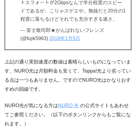
トエフォートが2Gbpsなんで半分程度のスピー
ドであるが、こりゃスゲエや。無線だと20分の1
程度に落ちるけどそれでも充分すぎる速さ。
— 富士敬司郎★がんばれないフレンズ
(@fujik5963)
2018年1月5日
上記の通り実効速度の数値は素晴らしいものになっていま
す。NURO光は月額料金も安くて、Toppa!光より劣ってい
る点は一つもありません。ですのでNURO光はかなりおす
すめの回線です。
NURO光が気になる方は
NURO 光
の公式サイトもあわせ
てご参照ください。（以下のボタンリンクからもご覧にな
れます。）