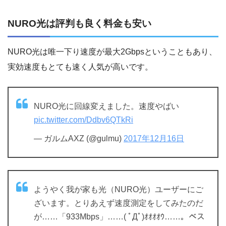
NURO光は評判も良く料金も安い
NURO光は唯一下り速度が最大2Gbpsということもあり、
実効速度もとても速く人気が高いです。
NURO光に回線変えました。速度やばい
pic.twitter.com/Ddbv6QTkRi
— ガルムAXZ (@gulmu)
2017年12月16日
ようやく我が家も光（NURO光）ユーザーにご
ざいます。とりあえず速度測定をしてみたのだ
が……「933Mbps」……( ﾟДﾟ)ｵｵｵｵｳ……。ベス