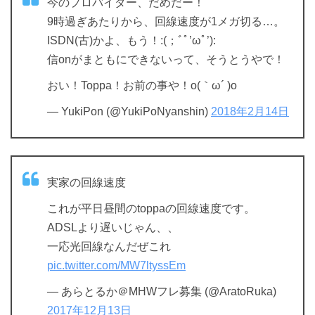
今のプロバイダー、だめだー！
9時過ぎあたりから、回線速度が1メガ切る…。
ISDN(古)かよ、もう！:(；ﾞﾟ’ωﾟ’):
信onがまともにできないって、そうとうやで！
おい！Toppa！お前の事や！o(｀ω´ )o
— YukiPon (@YukiPoNyanshin)
2018年2月14日
実家の回線速度
これが平日昼間のtoppaの回線速度です。
ADSLより遅いじゃん、、
一応光回線なんだぜこれ
pic.twitter.com/MW7ltyssEm
— あらとるか＠MHWフレ募集 (@AratoRuka)
2017年12月13日