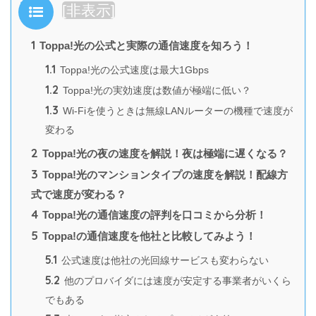
目次
[
非表示
]
1
Toppa!光の公式と実際の通信速度を知ろう！
1.1
Toppa!光の公式速度は最大1Gbps
1.2
Toppa!光の実効速度は数値が極端に低い？
1.3
Wi-Fiを使うときは無線LANルーターの機種で速度が
変わる
2
Toppa!光の夜の速度を解説！夜は極端に遅くなる？
3
Toppa!光のマンションタイプの速度を解説！配線方
式で速度が変わる？
4
Toppa!光の通信速度の評判を口コミから分析！
5
Toppa!の通信速度を他社と比較してみよう！
5.1
公式速度は他社の光回線サービスも変わらない
5.2
他のプロバイダには速度が安定する事業者がいくら
でもある