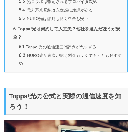
5.3
光コラボは指定されるプロバイダ次第
5.4
電力系光回線は安定感に定評がある
5.5
NURO光は評判も良く料金も安い
6
Toppa!光は契約して大丈夫？他社を選んだほうが安
全？
6.1
Toppa!光の通信速度は評判が悪すぎる
6.2
NURO光が速度が速く料金も安くてもっともおすす
め
Toppa!光の公式と実際の通信速度を知
ろう！