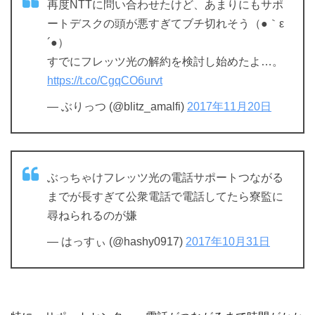
再度NTTに問い合わせたけど、あまりにもサポ
ートデスクの頭が悪すぎてブチ切れそう（●｀ε
´●）
すでにフレッツ光の解約を検討し始めたよ…。
https://t.co/CgqCO6urvt
— ぶりっつ (@blitz_amalfi)
2017年11月20日
ぶっちゃけフレッツ光の電話サポートつながる
までが長すぎて公衆電話で電話してたら寮監に
尋ねられるのが嫌
— はっすぃ (@hashy0917)
2017年10月31日