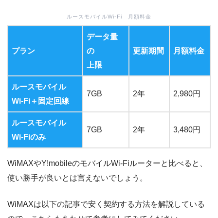
ルースモバイルWi-Fi 月額料金
データ量
プラン
の
更新期間
月額料金
上限
ルースモバイル
7GB
2年
2,980円
Wi-Fi＋固定回線
ルースモバイル
7GB
2年
3,480円
Wi-Fiのみ
WiMAXやY!mobileのモバイルWi-Fiルーターと比べると、
使い勝手が良いとは言えないでしょう。
WiMAXは以下の記事で安く契約する方法を解説している