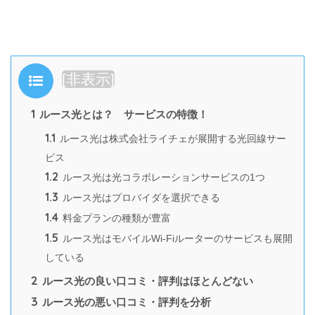
目次
[
非表示
]
1
ルース光とは？ サービスの特徴！
1.1
ルース光は株式会社ライチェが展開する光回線サー
ビス
1.2
ルース光は光コラボレーションサービスの1つ
1.3
ルース光はプロバイダを選択できる
1.4
料金プランの種類が豊富
1.5
ルース光はモバイルWi-Fiルーターのサービスも展開
している
2
ルース光の良い口コミ・評判はほとんどない
3
ルース光の悪い口コミ・評判を分析