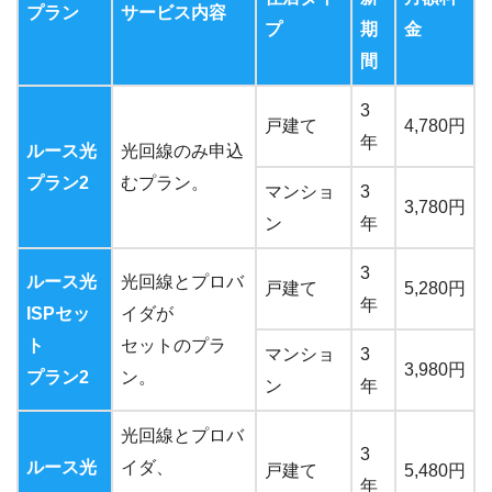
プラン
サービス内容
プ
期
金
間
3
戸建て
4,780円
年
ルース光
光回線のみ申込
プラン2
むプラン。
マンショ
3
3,780円
ン
年
3
ルース光
光回線とプロバ
戸建て
5,280円
年
ISPセッ
イダが
ト
セットのプラ
マンショ
3
3,980円
プラン2
ン。
ン
年
光回線とプロバ
3
ルース光
イダ、
戸建て
5,480円
年