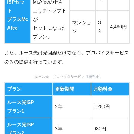
ISPセッ
McAfeeのセキ
ト
ュリティソフト
プラスMc
が
マンショ
3
4,480円
Afee
セットになった
ン
年
プラン。
また、ルース光は光回線だけでなく、プロバイダサービス
のみの提供も行っています。
ルース光 プロバイダサービス月額料金
プラン
更新期間
月額料金
ルース光ISP
2年
1,280円
プラン1
ルース光ISP
3年
980円
プラン2