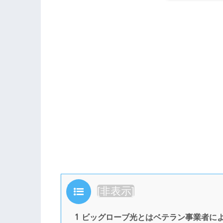
目次
[
非表示
]
1
ビッグローブ光とはベテラン事業者に