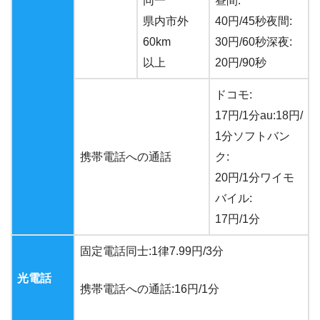
同一
昼間:
県内市外
40円/45秒夜間:
60km
30円/60秒深夜:
以上
20円/90秒
ドコモ:
17円/1分au:18円/
1分ソフトバン
携帯電話への通話
ク:
20円/1分ワイモ
バイル:
17円/1分
固定電話同士:1律7.99円/3分
光電話
携帯電話への通話:16円/1分