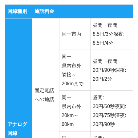
回線種別
通話料金
昼間・夜間:
同一市内
8.5円/3分深夜:
8.5円/4分
同一
昼間・夜間:
県内市外
20円/90秒深夜:
隣接～
20円/2分
20kmまで
固定電話
同一
昼間:
への通話
県内市外
30円/60秒夜間:
20km～
30円/75秒深夜:
アナログ
60km
20円/90秒
回線