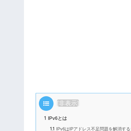
目次
[
非表示
]
1
IPv6とは
1.1
IPv6はIPアドレス不足問題を解消す