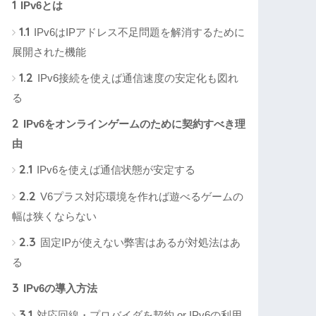
1
IPv6とは
1.1
IPv6はIPアドレス不足問題を解消するために
展開された機能
1.2
IPv6接続を使えば通信速度の安定化も図れ
る
2
IPv6をオンラインゲームのために契約すべき理
由
2.1
IPv6を使えば通信状態が安定する
2.2
V6プラス対応環境を作れば遊べるゲームの
幅は狭くならない
2.3
固定IPが使えない弊害はあるが対処法はあ
る
3
IPv6の導入方法
3.1
対応回線・プロバイダを契約 or IPv6の利用