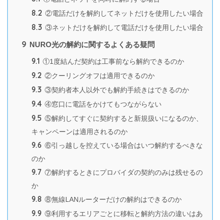
8.2
②電話だけを解約してネットだけを使用したい場合
8.3
③ネットだけを解約して電話だけを使用したい場合
9
NURO光の解約に関するよくある疑問
9.1
①1度結んだ契約は工事前なら解約できるのか
9.2
②クーリングオフは適用できるのか
9.3
③契約者本人以外でも解約手続きはできるのか
9.4
④窓口に電話をかけてもつながらない
9.5
⑤解約してすぐに契約すると新規扱いになるのか、
キャンペーンは適用されるのか
9.6
⑥引っ越しを控えている場合はいつ解約するべきな
のか
9.7
⑦解約するときにプロバイダの契約のみは残せるの
か
9.8
⑧無線LANルーターだけの解約はできるのか
9.9
⑨利用するエリアごとに移転と解約方法の違いはあ