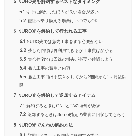
5
NURO光を解約するベストなタイミング
5.1
すぐに解約したほうが良い場合が多い
5.2
他社へ乗り換える場合はいつでもOK
6
NURO光を解約して行われる工事
6.1
NURO光では撤去工事をする必要がない
6.2
残した回線は再利用できるが工事費はかかる
6.3
集合住宅では回線の撤去が必要か確認しよう
6.4
撤去工事の費用と内容
6.5
撤去工事日は手続きをしてから2週間から1ヶ月後以
降
7
NURO光を解約して返却するアイテム
7.1
解約するときはONUとTAの返却が必須
7.2
返却するときはSo-net指定の業者に回収してもらう
8
NURO光でんわの解約方法
8.1
①電話とネットを同時に解約する場合