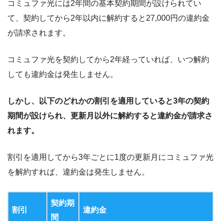
コミュファ光には
2
年間の基本契約期間が設けられてい
て、契約してから
2
年以内に解約すると
27,000
円の違約金
が請求されます。
コミュファ光を契約してから
2
年経っていれば、いつ解約
しても違約金は発生しません。
しかし、以下のどれかの割引を適用していると
3
年の契約
期間が設けられ、更新月以外に解約すると違約金が請求さ
れます。
割引を適用してから
3
年ごとに
1
度の更新月にコミュファ光
を解約すれば、違約金は発生しません。
契約期
割引
違約金
間