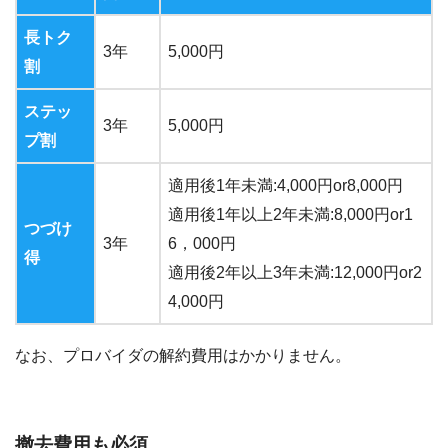
長トク
3
年
5,000
円
割
ステッ
3
年
5,000
円
プ割
適用後
1
年未満
:4,000
円
or8,000
円
適用後
1
年以上
2
年未満
:8,000
円
or1
つづけ
3
年
6
，
000
円
得
適用後
2
年以上
3
年未満
:12,000
円
or2
4,000
円
なお、プロバイダの解約費用はかかりません。
撤去費用も必須