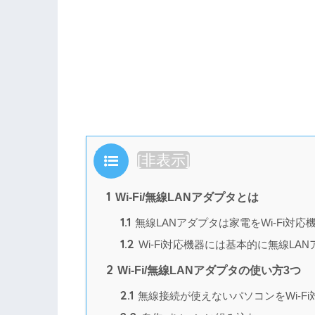
目次
[
非表示
]
1
Wi-Fi/無線LANアダプタとは
1.1
無線LANアダプタは家電をWi-Fi対
1.2
Wi-Fi対応機器には基本的に無線LA
2
Wi-Fi/無線LANアダプタの使い方3つ
2.1
無線接続が使えないパソコンをWi-F