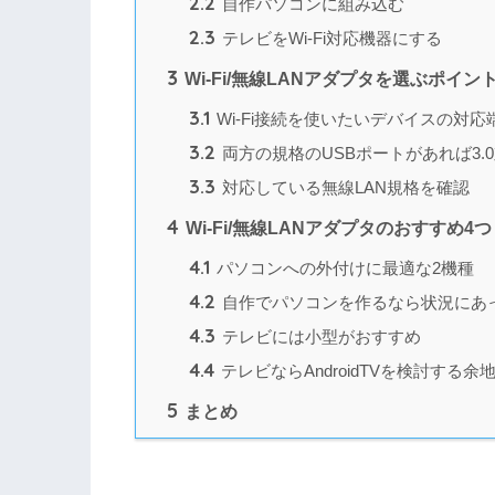
2.2
自作パソコンに組み込む
2.3
テレビをWi-Fi対応機器にする
3
Wi-Fi/無線LANアダプタを選ぶポイン
3.1
Wi-Fi接続を使いたいデバイスの対応
3.2
両方の規格のUSBポートがあれば3.
3.3
対応している無線LAN規格を確認
4
Wi-Fi/無線LANアダプタのおすすめ4つ
4.1
パソコンへの外付けに最適な2機種
4.2
自作でパソコンを作るなら状況にあ
4.3
テレビには小型がおすすめ
4.4
テレビならAndroidTVを検討する余
5
まとめ