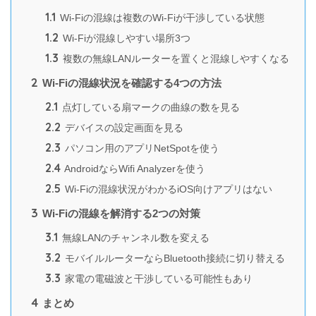
1.1
Wi-Fiの混線は複数のWi-Fiが干渉している状態
1.2
Wi-Fiが混線しやすい場所3つ
1.3
複数の無線LANルーターを置くと混線しやすくなる
2
Wi-Fiの混線状況を確認する4つの方法
2.1
点灯している扇マークの曲線の数を見る
2.2
デバイスの設定画面を見る
2.3
パソコン用のアプリNetSpotを使う
2.4
AndroidならWifi Analyzerを使う
2.5
Wi-Fiの混線状況がわかるiOS向けアプリはない
3
Wi-Fiの混線を解消する2つの対策
3.1
無線LANのチャンネル数を変える
3.2
モバイルルーターならBluetooth接続に切り替える
3.3
家電の電磁波と干渉している可能性もあり
4
まとめ