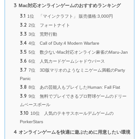
3
Mac対応オンラインゲームのおすすめランキング
3.1
1位 「マインクラフト」 販売価格:3,000円
3.2
2位 フォートナイト
3.3
3位 荒野行動
3.4
4位 Call of Duty:4 Modern Warfare
3.5
5位 数少ないMac対応オンライン麻雀のMaru-Jan
3.6
6位 人気カードゲームシャドウバース
3.7
7位 3D版マリオのようなミニゲーム満載のParty
Panic
3.8
8位 あの芸能人もプレイしたHuman: Fall Flat
3.9
9位 無料でプレイできるプロ野球ゲームのドリー
ムベースボール
3.10
10位 人気のテキサスホールデムゲームの
PorkerStars
4
オンラインゲームを快適に遊ぶために用意したい環境