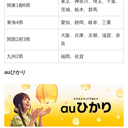
東京、神奈川、埼玉、千葉、
関東
1
都
6
県
茨城、栃木、群馬
東海
4
県
愛知、静岡、岐阜、三重
大阪、兵庫、京都、滋賀、奈
関西
2
府
3
県
良
九州2県
福岡、佐賀
auひかり