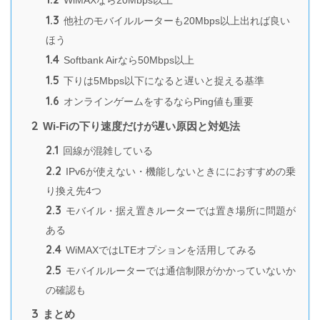
WiMAXなら20Mbps以上
1.3
他社のモバイルルーターも20Mbps以上出れば良い
ほう
1.4
Softbank Airなら50Mbps以上
1.5
下りは5Mbps以下になると遅いと捉える基準
1.6
オンラインゲームをするならPing値も重要
2
Wi-Fiの下り速度だけが遅い原因と対処法
2.1
回線が混雑している
2.2
IPv6が使えない・機能しないときににおすすめの乗
り換え先4つ
2.3
モバイル・据え置きルーターでは置き場所に問題が
ある
2.4
WiMAXではLTEオプションを活用してみる
2.5
モバイルルーターでは通信制限がかかっていないか
の確認も
3
まとめ