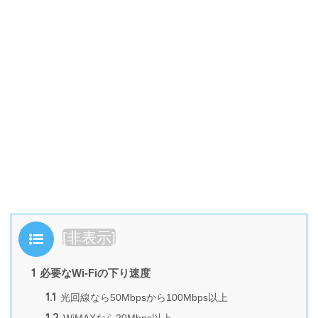
目次
[
非表示
]
1
必要なWi-Fiの下り速度
1.1
光回線なら50Mbpsから100Mbps以上
1.2