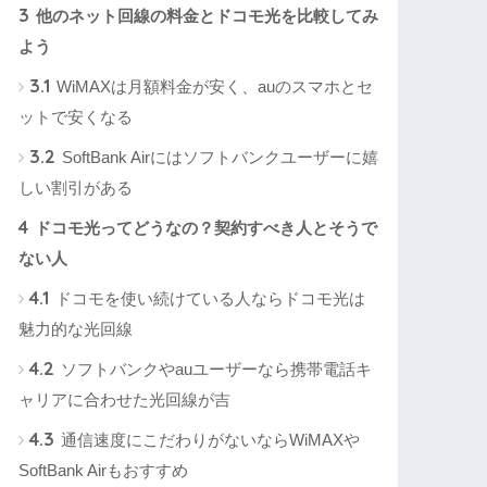
3
他のネット回線の料金とドコモ光を比較してみ
よう
3.1
WiMAXは月額料金が安く、auのスマホとセ
ットで安くなる
3.2
SoftBank Airにはソフトバンクユーザーに嬉
しい割引がある
4
ドコモ光ってどうなの？契約すべき人とそうで
ない人
4.1
ドコモを使い続けている人ならドコモ光は
魅力的な光回線
4.2
ソフトバンクやauユーザーなら携帯電話キ
ャリアに合わせた光回線が吉
4.3
通信速度にこだわりがないならWiMAXや
SoftBank Airもおすすめ