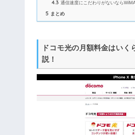
4.3
通信速度にこだわりがないならWiMAXやS
5
まとめ
ドコモ光の月額料金はいく
説！