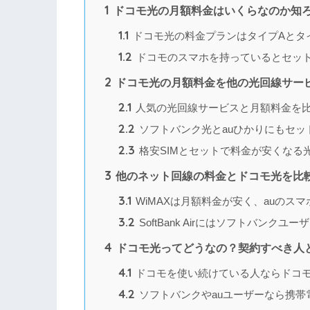
1
ドコモ光の月額料金はいくらなのか知
1.1
ドコモ光の料金プランはタイプAとタ
1.2
ドコモのスマホを持っているとセッ
2
ドコモ光の月額料金を他の光回線サー
2.1
人気の光回線サービスと月額料金を
2.2
ソフトバンク光とauひかりにもセッ
2.3
格安SIMとセットで料金が安くなる
3
他のネット回線の料金とドコモ光を比
3.1
WiMAXは月額料金が安く、auのス
3.2
SoftBank Airにはソフトバンク
4
ドコモ光ってどうなの？契約すべき人
4.1
ドコモを使い続けている人ならドコ
4.2
ソフトバンクやauユーザーなら携帯