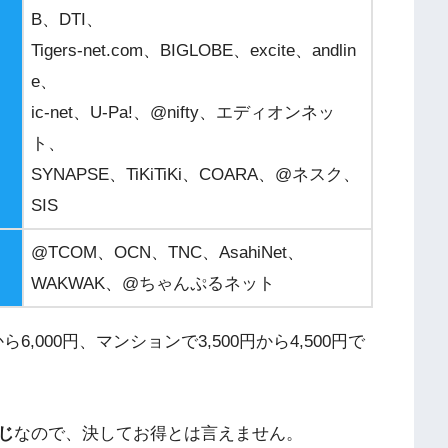
B
、
DTI
、
Tigers-net.com
、
BIGLOBE
、
excite
、
andlin
e
、
ic-net
、
U-Pa!
、
@nifty
、エディオンネッ
ト、
SYNAPSE
、
TiKiTiKi
、
COARA
、
@
ネスク、
SIS
@TCOM
、
OCN
、
TNC
、
AsahiNet
、
WAKWAK
、
@
ちゃんぷるネット
から
6,000
円、マンションで
3,500
円から
4,500
円で
じ
なので、決してお得とは言えません。