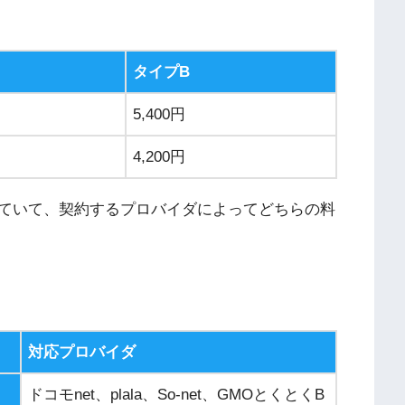
タイプB
5,400
円
4,200
円
ていて、契約するプロバイダによってどちらの料
対応プロバイダ
ドコモ
net
、
plala
、
So-net
、
GMO
とくとく
B