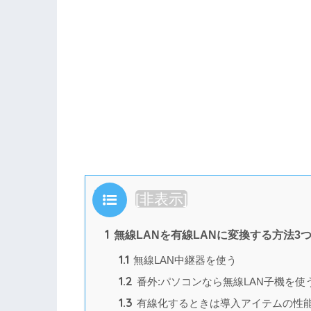
目次
[
非表示
]
1
無線LANを有線LANに変換する方法3
1.1
無線LAN中継器を使う
1.2
番外:パソコンなら無線LAN子機を使
1.3
有線化するときは導入アイテムの性