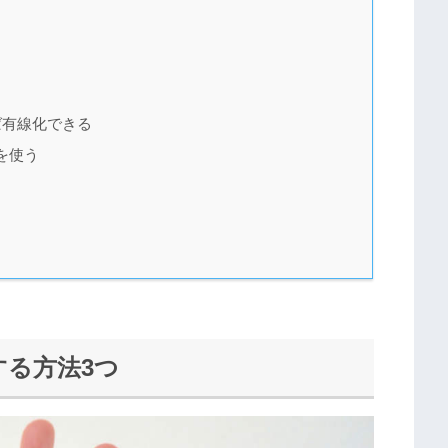
ば有線化できる
を使う
する方法3つ