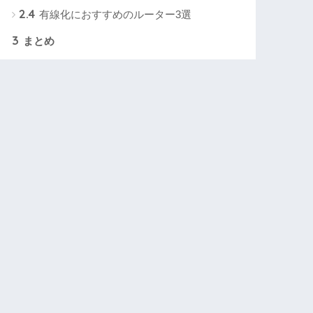
2.4
有線化におすすめのルーター3選
3
まとめ