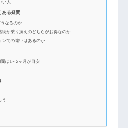
いい人
くある疑問
どうなるのか
継続か乗り換えのどちらがお得なのか
ョンでの違いはあるのか
間は1～2ヶ月が目安
き
らう